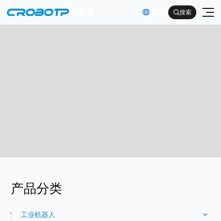
英文

搜索

工业机器人
协作机器人
金属及机械加工行业（焊割）
具身智能机器人
金属及机械加工行业（一般工业）
其他
企业简介
产品分类
汽车及零部件行业
企业文化
电子产品行业
服务支持
工业机器人
发展历程