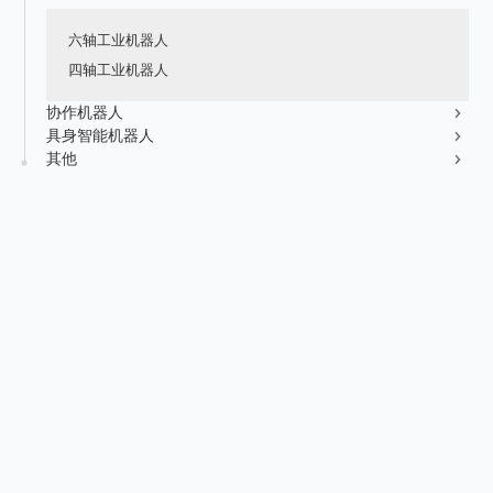
新能源行业
售后服务
荣誉资质
媒体报道
六轴工业机器人
消费品及医疗健康行业
资料下载
四轴工业机器人
领导关怀
公司动态
联系方式
协作机器人
展会活动
具身智能机器人
人才招聘
其他
通知公告