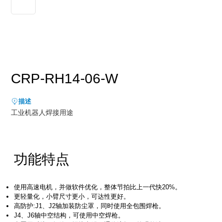
新能源行业
售后服务
荣誉资质
媒体报道
消费品及医疗健康行业
资料下载
领导关怀
公司动态
联系方式
展会活动
人才招聘
CRP-RH14-06-W
通知公告
描述
工业机器人焊接用途
功能特点
使⽤⾼速电机，并做软件优化，整体节拍⽐上⼀代快20%。
更轻量化，⼩臂尺⼨更⼩，可达性更好。
⾼防护:J1、J2轴加装防尘罩，同时使⽤全包围焊枪。
J4、J6轴中空结构，可使⽤中空焊枪。