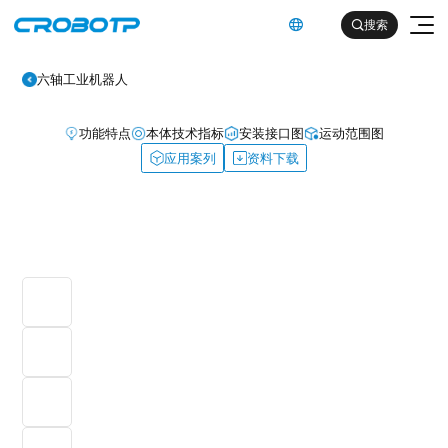
英文

搜索

六轴工业机器人
功能特点
本体技术指标
安装接口图
运动范围图
应用案列
资料下载
工业机器人
协作机器人
金属及机械加工行业（焊割）
具身智能机器人
金属及机械加工行业（一般工业）
其他
企业简介
汽车及零部件行业
企业文化
电子产品行业
服务支持
发展历程