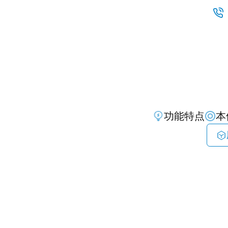

功能特点
本