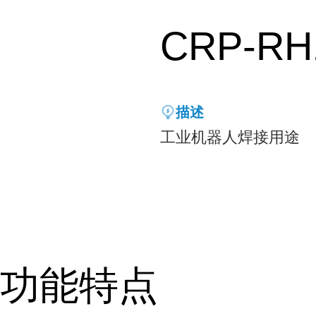
金属及机械加工行业（焊割
CRP-RH
具身智能机器人
金属及机械加工行业（一般
企业简介
其他
描述
汽车及零部件行业
企业文化
工业机器人焊接用途
服务支持
电子产品行业
发展历程
售后服务
新能源行业
媒体报道
荣誉资质
资料下载
功能特点
消费品及医疗健康行业
公司动态
领导关怀
联系方式