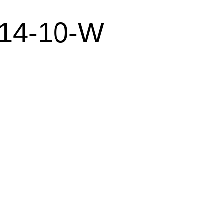
）
14-10-W
工业）