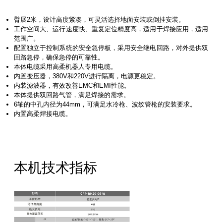
新能源行业
售后服务
荣誉资质
媒体报道
臂展2⽶，设计⾼度紧凑，可灵活选择地⾯安装或倒挂安装。
消费品及医疗健康行业
资料下载
⼯作空间⼤、运⾏速度快、重复定位精度⾼，适⽤于焊接应⽤，适⽤
领导关怀
公司动态
范围⼴。
联系方式
配置独⽴于控制系统的安全急停板，采⽤安全继电回路，对外提供双
回路急停，确保急停的可靠性。
展会活动
本体电缆采⽤⾼柔机器⼈专⽤电缆。
人才招聘
内置变压器，380V和220V进⾏隔离，电源更稳定。
通知公告
内装滤波器，有效改善EMC和EMI性能。
本体提供双回路⽓管，满⾜焊接的需求。
6轴的中孔内径为44mm，可满⾜⽔冷枪、波纹管枪的安装要求。
内置⾼柔焊接电缆。
本机技术指标