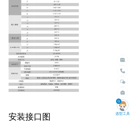

给我们留言

立即搜索
请留言
选择臂展
选择负载


不限
不限
1.5米以内
10kg以内
2米以内
30kg以内
2.5米以内
50kg以内
3米以内
100kg以内
4米以内
200kg以内
400kg以内

选型工具
安装接口图