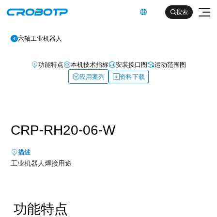
英文

搜索

六轴工业机器人
功能特点
本机技术指标
安装接口图
运动范围图
应用案列
资料下载
工业机器人
CRP-RH20-06-W
协作机器人
金属及机械加工行业（焊割）
描述
具身智能机器人
工业机器人焊接用途
金属及机械加工行业（一般工业）
其他
企业简介
汽车及零部件行业
企业文化
功能特点
电子产品行业
服务支持
发展历程