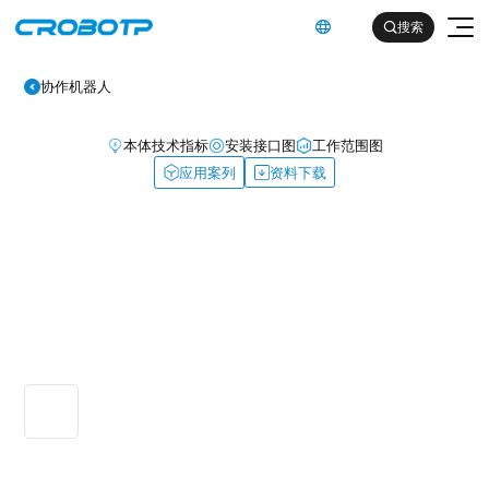
英文

搜索

协作机器人
本体技术指标
安装接口图
工作范围图
应用案列
资料下载
工业机器人
协作机器人
金属及机械加工行业（焊割）
具身智能机器人
金属及机械加工行业（一般工业）
其他
企业简介
汽车及零部件行业
企业文化
电子产品行业
服务支持
发展历程