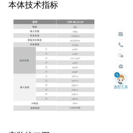
本体技术指标

给我们留言

立即搜索
请留言
选择臂展
选择负载


不限
不限
1.5米以内
10kg以内
2米以内
30kg以内
2.5米以内
50kg以内
3米以内
100kg以内
4米以内
200kg以内
400kg以内

选型工具