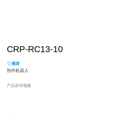
新能源行业
售后服务
荣誉资质
媒体报道
消费品及医疗健康行业
资料下载
领导关怀
公司动态
联系方式
展会活动
人才招聘
CRP-RC13-10
通知公告
描述
协作机器人
产品宣传视频

播放视频