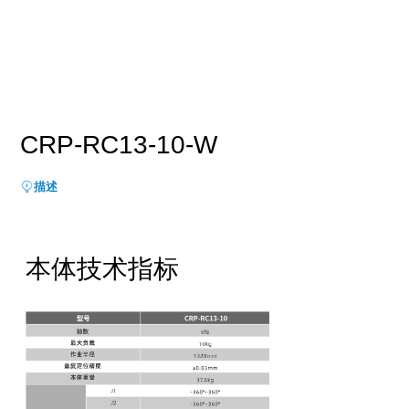
新能源行业
售后服务
荣誉资质
媒体报道
消费品及医疗健康行业
资料下载
领导关怀
公司动态
联系方式
展会活动
人才招聘
CRP-RC13-10-W
通知公告
描述
本体技术指标

给我们留言

立即搜索
请留言