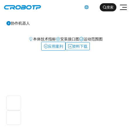
英文

搜索

协作机器人
本体技术指标
安装接口图
运动范围图
应用案列
资料下载
工业机器人
协作机器人
金属及机械加工行业（焊割）
具身智能机器人
金属及机械加工行业（一般工业）
其他
企业简介
汽车及零部件行业
企业文化
电子产品行业
服务支持
发展历程