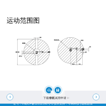
运动范围图
全国服务热线：
400-668-8633
公司地址：成都市成华区华月路188号
邮箱：Service@crobotp.com


下载专区
样机试用申请
2025 Copyright Chengdu CRP Robot Technology CO.,LTD. 网站备案/许可
证号：
©蜀ICP备12012598号-1
技术支持
：
今网科技
|
隐私政策
网站统计