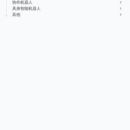
协作机器人
新能源行业
售后服务
具身智能机器人
荣誉资质
媒体报道
其他
消费品及医疗健康行业
资料下载
领导关怀
公司动态
联系方式
展会活动
人才招聘
通知公告