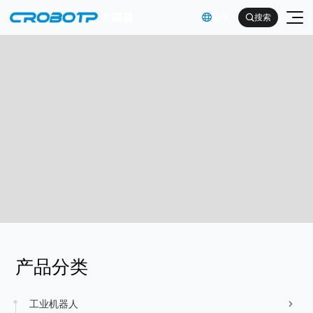
英文

搜索

工业机器人
协作机器人
金属及机械加工行业（焊割）
具身智能机器人
金属及机械加工行业（一般工业）
其他
企业简介
产品分类
汽车及零部件行业
企业文化
电子产品行业
服务支持
工业机器人
发展历程