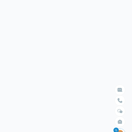

给我们留言

立即搜索
请留言
选择臂展
选择负载


不限
不限
1.5米以内
10kg以内
2米以内
30kg以内
2.5米以内
50kg以内
3米以内
100kg以内
4米以内
200kg以内
400kg以内
